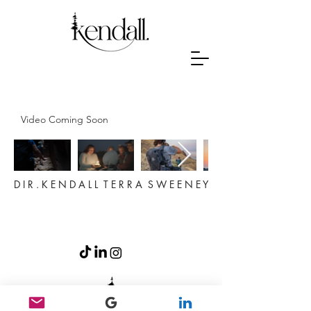
Video Coming Soon
D I R . K E N D A L L T E R R A S W E E N E Y